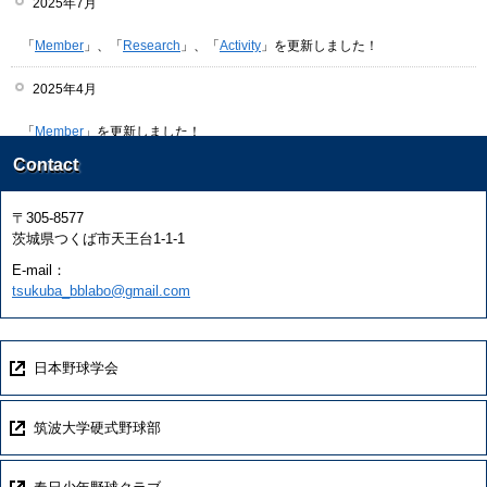
2025年7月
「
Member
」、「
Research
」、「
Activity
」を更新しました！
2025年4月
「
Member
」を更新しました！
Contact
2023年5月
〒305-8577
「
Baseball Class
」を更新しました！
茨城県つくば市天王台1-1-1
2023年4月
E-mail：
tsukuba_bblabo@gmail.com
「
Member
」、「
Research
」を更新しました！
2022年11月
日本野球学会
「
Research
」、「
Baseball Class
」、「
Activity
」を更新しました！
筑波大学硬式野球部
2022年4月
「
Member
」、「
Activity
」を更新しました！